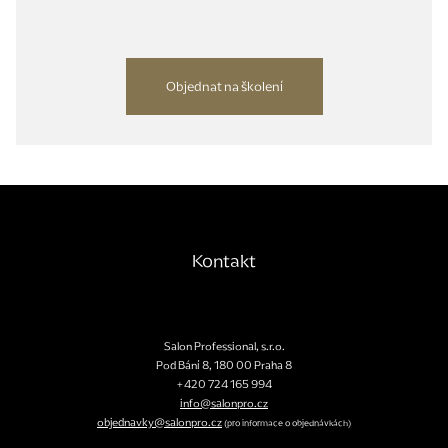
Objednat na školení
Kontakt
Salon Professional, s.r.o.
Pod Bání 8
,
180 00
Praha 8
+420 724 165 994
info@salonpro.cz
objednavky@salonpro.cz
(pro informace o objednávkách)