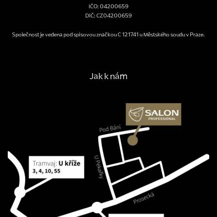
IČO: 04200659
DIČ: CZ04200659
Společnost je vedena pod spisovou značkou C 121741 u Městského soudu v Praze.
Jak k nám