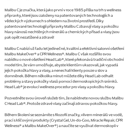
Malibu C je značka, která jako první v roce 1985 přišla na trh s wellness
přípravky, které jsou založeny na patentovaných technologiích a
vědeckých výzkumech s ohledem na životní prostředí. Díky
patentované technologii přípravky Malibu C zbavují vlasy a pokožku
hlavy nánosů nechtěných minerálů a chemických přísad a vlasy jsou
pak opět nezatížené a zdravé!
Malibu C nabízí už řadu let jedinečné, kvalitní a efektivní salonní ošetření
Malibu MakeOver® a CPR Wellness®. Malibu C však rozšířilo svou
nabídku o nové ošetření Head Lab®, které překonává tradiční obchodní
model tím, že vám umožňuje, abyste klientům ukazovali, jak vypadá
jejich pokožka hlavy a vlasy, a nenechali klienty pouze u slov a
domněnek. Během několika minut můžete díky Head Lab odhalit
problémy a stavy pokožky vlasů pomocí dermoskopických snímků.
Head Lab® je evolucí wellness procedur pro vlasy a pokožku hlavy.
Pozvedněte svou úroveň služeb tím, že nabídnete novou službu Malibu
C Head Lab®. Protože zdravé vlasy začínají zdravou pokožkou hlavy.
Během školení se seznámíte s filozofií značky, vlivem minerálů ve vodě,
prací s klíčovými produkty (Crystal Gel, Un-do-Goo, Miracle Repair, CPR
Wellness® a Malibu MakeOver®) a naučíte se využívat dermoskopii v