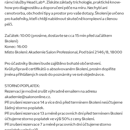
rámci služby Head Lab®. Získáte základy trichologie, praktické know-
how pro diagnostiku a doporučení péče na míru. Nechybí ani
cenotvorba, obchodní tipy a prostor pro vaše dotazy. Školení je určeno
pro kadeřníky, kteří chtějí nabídnout skutečně komplexní a cílenou
péči.
Začátek: 10:00 (prosíme, dostavte se cca 15 min před začátkem
školení)
Konec: 16:00
Místo školení: Akademie Salon Professional, Pod bání 2146/8, 18000
Pro účastníky školení bude zajištěno bohaté občerstvení.
Kvůli přípravě certifikátů o absolvovaném školení, prosím doplňte
jména přihlášených osob do poznámky ve své objednávce.
STORNO POPLATEK:
Rezervaci je možné zrušit výhradně emailem na adresu
akademie@salononline.cz.
Při zrušení rezervace 14 a více dnů před termínem školení neúčtujeme
žádný storno poplatek.
Při zrušení rezervace 13 a méně pracovních dní před termínem školení
účtujeme storno poplatek ve výši 50% z ceny školení.
Při zrušení rezervace 7 a méně pracovních dní účtujeme storno
poplatek v plné výši.