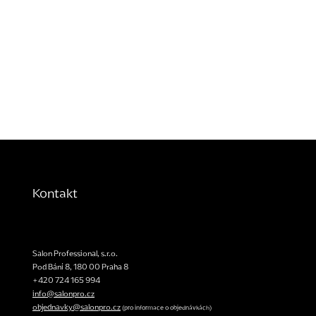
Kontakt
Salon Professional, s.r.o.
Pod Bání 8
,
180 00
Praha 8
+420 724 165 994
info@salonpro.cz
objednavky@salonpro.cz
(pro informace o objednávkách)