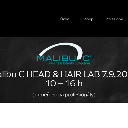
Úvod
E-shop
Pro salony
libu C HEAD & HAIR LAB 7.9.2
10 – 16 h
(zaměřeno na profesionály)