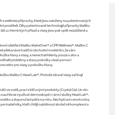
 trh s wellness přípravky, které jsou založeny na patentovaných
í prostředí. Díky patentované technologii přípravky Malibu
lů a chemických přísad a vlasy jsou pak opět nezatížené a
í salonní ošetření Malibu MakeOver® a CPR Wellness®. Malibu C
teré překonává tradiční obchodní model tím, že vám
ožka hlavy a vlasy, a nenechali klienty pouze u slov a
dhalit problémy a stavy pokožky vlasů pomocí
rocedur pro vlasy a pokožku hlavy.
užbu Malibu C Head Lab®. Protože zdravé vlasy začínají
rálů ve vodě, prací s klíčovými produkty (Crystal Gel, Un-do-
 naučíte se využívat dermoskopii v rámci služby Head Lab®.
gnostiku a doporučení péče na míru. Nechybí ani cenotvorba,
o pro kadeřníky, kteří chtějí nabídnout skutečně komplexní a