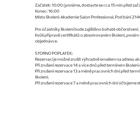
Začátek: 10:00 (prosíme, dostavte se cca 15 min před zač
Konec: 16:00
Místo školení: Akademie Salon Professional, Pod bání 2
Pro účastníky školení bude zajištěno bohaté občerstvení.
Kvůli přípravě certifikátů o absolvovaném školení, pros
objednávce.
STORNO POPLATEK:
Rezervaci je možné zrušit výhradně emailem na adresu a
Při zrušení rezervace 14 a více dnů před termínem školen
Při zrušení rezervace 13 a méně pracovních dní před term
školení.
Při zrušení rezervace 7 a méně pracovních dní účtujeme st