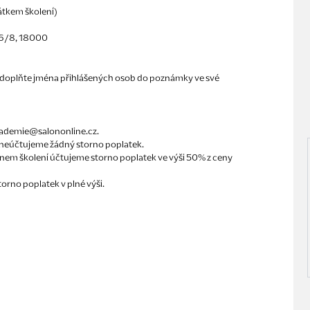
átkem školení)
146/8, 18000
ím doplňte jména přihlášených osob do poznámky ve své
kademie@salononline.cz.
í neúčtujeme žádný storno poplatek.
ínem školení účtujeme storno poplatek ve výši 50% z ceny
orno poplatek v plné výši.