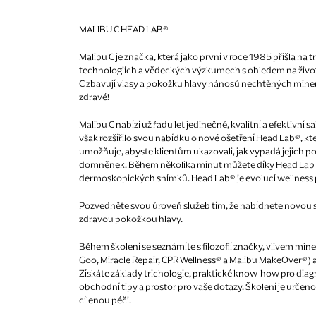
MALIBU C HEAD LAB®
Malibu C je značka, která jako první v roce 1985 přišla na
technologiích a vědeckých výzkumech s ohledem na životn
C zbavují vlasy a pokožku hlavy nánosů nechtěných minerá
zdravé!
Malibu C nabízí už řadu let jedinečné, kvalitní a efektivn
však rozšířilo svou nabídku o nové ošetření Head Lab®, k
umožňuje, abyste klientům ukazovali, jak vypadá jejich pok
domněnek. Během několika minut můžete díky Head Lab o
dermoskopických snímků. Head Lab® je evolucí wellness p
Pozvedněte svou úroveň služeb tím, že nabídnete novou sl
zdravou pokožkou hlavy.
Během školení se seznámíte s filozofií značky, vlivem mine
Goo, Miracle Repair, CPR Wellness® a Malibu MakeOver®) a
Získáte základy trichologie, praktické know-how pro dia
obchodní tipy a prostor pro vaše dotazy. Školení je určen
cílenou péči.