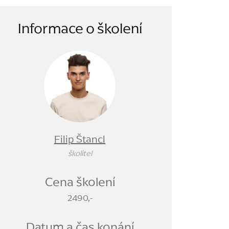
Informace o školení
Filip Štancl
školitel
Cena školení
2490,-
Datum a čas konání