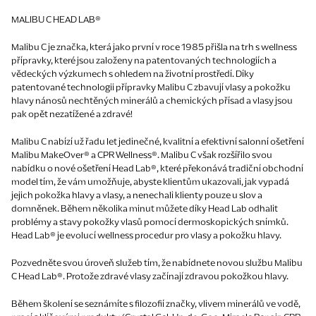
MALIBU C HEAD LAB®
Malibu C je značka, která jako první v roce 1985 přišla na trh s wellness
přípravky, které jsou založeny na patentovaných technologiích a
vědeckých výzkumech s ohledem na životní prostředí. Díky
patentované technologii přípravky Malibu C zbavují vlasy a pokožku
hlavy nánosů nechtěných minerálů a chemických přísad a vlasy jsou
pak opět nezatížené a zdravé!
Malibu C nabízí už řadu let jedinečné, kvalitní a efektivní salonní ošetření
Malibu MakeOver® a CPR Wellness®. Malibu C však rozšířilo svou
nabídku o nové ošetření Head Lab®, které překonává tradiční obchodní
model tím, že vám umožňuje, abyste klientům ukazovali, jak vypadá
jejich pokožka hlavy a vlasy, a nenechali klienty pouze u slov a
domněnek. Během několika minut můžete díky Head Lab odhalit
problémy a stavy pokožky vlasů pomocí dermoskopických snímků.
Head Lab® je evolucí wellness procedur pro vlasy a pokožku hlavy.
Pozvedněte svou úroveň služeb tím, že nabídnete novou službu Malibu
C Head Lab®. Protože zdravé vlasy začínají zdravou pokožkou hlavy.
Během školení se seznámíte s filozofií značky, vlivem minerálů ve vodě,