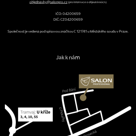
objednavky@salonpro.cz
(pro informace o objednávkách)
IČO: 04200659
DIČ: CZ04200659
Společnost je vedena pod spisovou značkou C 121741 u Městského soudu v Praze.
Jak k nám