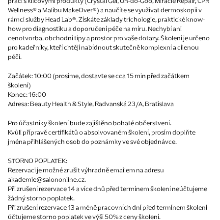
prací s klíčovými produkty (Crystal Gel, Un-do-Goo, Miracle Repair, CPR
Wellness® a Malibu MakeOver®) a naučíte se využívat dermoskopii v
rámci služby Head Lab®. Získáte základy trichologie, praktické know-
how pro diagnostiku a doporučení péče na míru. Nechybí ani
cenotvorba, obchodní tipy a prostor pro vaše dotazy. Školení je určeno
pro kadeřníky, kteří chtějí nabídnout skutečně komplexní a cílenou
péči.
Začátek: 10:00 (prosíme, dostavte se cca 15 min před začátkem
školení)
Konec: 16:00
Adresa: Beauty Health & Style, Radvanská 23/A, Bratislava
Pro účastníky školení bude zajištěno bohaté občerstvení.
Kvůli přípravě certifikátů o absolvovaném školení, prosím doplňte
jména přihlášených osob do poznámky ve své objednávce.
STORNO POPLATEK:
Rezervaci je možné zrušit výhradně emailem na adresu
akademie@salononline.cz.
Při zrušení rezervace 14 a více dnů před termínem školení neúčtujeme
žádný storno poplatek.
Při zrušení rezervace 13 a méně pracovních dní před termínem školení
účtujeme storno poplatek ve výši 50% z ceny školení.