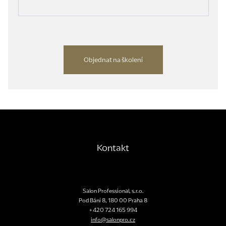
Objednat na školení
Kontakt
Salon Professional, s.r.o.
Pod Bání 8
,
180 00
Praha 8
+420 724 165 994
info@salonpro.cz