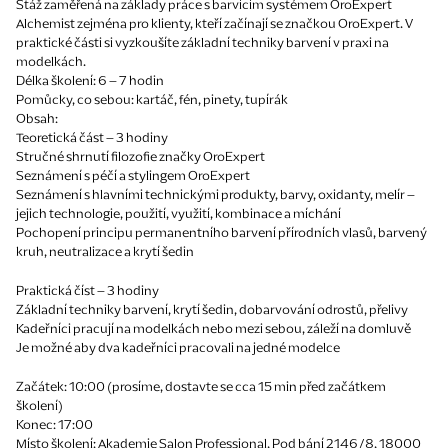
Stáž zaměřená na základy práce s barvícím systémem OroExpert
Alchemist zejména pro klienty, kteří začínají se značkou OroExpert. V
praktické části si vyzkoušíte základní techniky barvení v praxi na
modelkách.
Délka školení: 6 – 7 hodin
Pomůcky, co sebou: kartáč, fén, pinety, tupírák
Obsah:
Teoretická část – 3 hodiny
Stručné shrnutí filozofie značky OroExpert
Seznámení s péčí a stylingem OroExpert
Seznámení s hlavními technickými produkty, barvy, oxidanty, melír –
jejich technologie, použití, využití, kombinace a míchání
Pochopení principu permanentního barvení přírodních vlasů, barvený
kruh, neutralizace a krytí šedin
Praktická číst – 3 hodiny
Základní techniky barvení, krytí šedin, dobarvování odrostů, přelivy
Kadeřníci pracují na modelkách nebo mezi sebou, záleží na domluvě
Je možné aby dva kadeřníci pracovali na jedné modelce
Začátek: 10:00 (prosíme, dostavte se cca 15 min před začátkem
školení)
Konec: 17:00
Místo školení: Akademie Salon Professional, Pod bání 2146/8, 18000