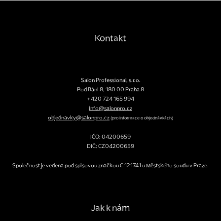
Kontakt
Salon Professional, s.r.o.
Pod Bání 8
,
180 00
Praha 8
+420 724 165 994
info@salonpro.cz
objednavky@salonpro.cz
(pro informace o objednávkách)
IČO: 04200659
DIČ: CZ04200659
Společnost je vedena pod spisovou značkou C 121741 u Městského soudu v Praze.
Jak k nám