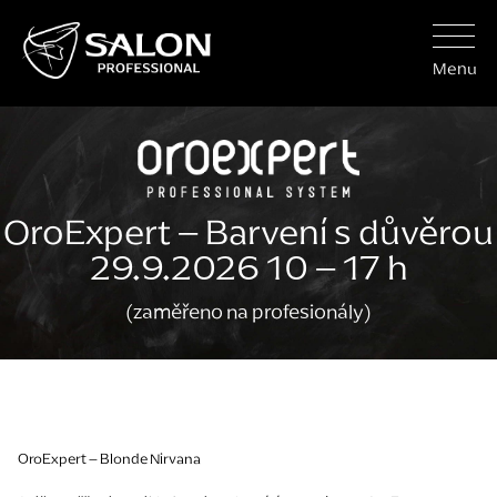
Menu
OroExpert – Barvení s důvěrou
29.9.2026 10 – 17 h
(zaměřeno na profesionály)
OroExpert – Blonde Nirvana