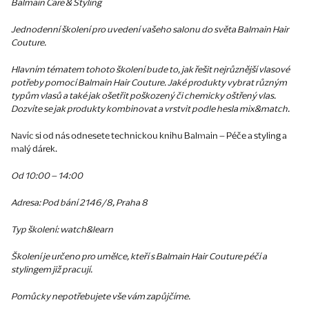
Balmain Care & Styling
Jednodenní školení pro uvedení vašeho salonu do světa Balmain Hair
Couture.
Hlavním tématem tohoto školení bude to, jak řešit nejrůznější vlasové
potřeby pomocí
Balmain Hair Couture.
Jaké produkty vybrat různým
typům vlasů a také jak ošetřit poškozený či chemicky oštřený vlas.
Dozvíte se jak produkty kombinovat a vrstvit podle hesla mix&match.
Navíc si od nás odnesete technickou knihu Balmain – Péče a styling a
malý dárek.
Od 10:00 – 14:00
Adresa: Pod bání 2146/8, Praha 8
Typ školení: watch&learn
Školení je určeno pro umělce, kteří s Balmain Hair Couture péčí a
stylingem již pracují.
Pomůcky nepotřebujete vše vám zapůjčíme.