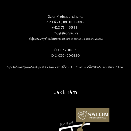
Salon Professional, s.r.o.
Pod Bání 8
,
180 00
Praha 8
+420 724 165 994
info@salonpro.cz
objednavky@salonpro.cz
(pro informace o objednávkách)
IČO: 04200659
DIČ: CZ04200659
Společnost je vedena pod spisovou značkou C 121741 u Městského soudu v Praze.
Jak k nám