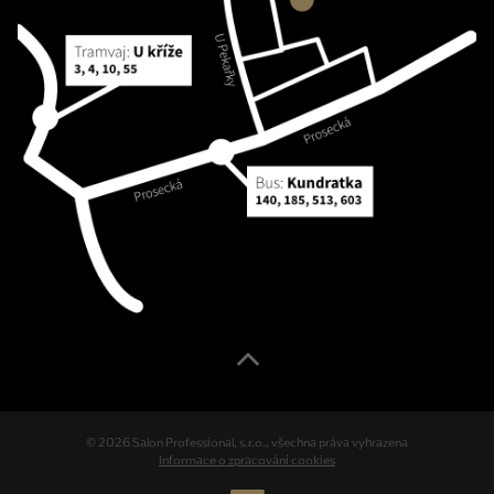
© 2026 Salon Professional, s.r.o., všechna práva vyhrazena
Informace o zpracování cookies