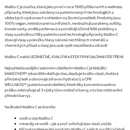
Malibu C je značka, která jako první v roce 1985 přišla na trh s wellness
přípravky, které jsou založeny na patentovaných technologiích a
vědeckých výzkumech s ohledem na životní prostředí. Produkty jsou
100% vegan, netestované na zvířatech, neobsahují parabeny, sulfáty,
konzervanty, umělé parfemace a pomáhájí účinně řešit problémy s
vlasy a pokožkou! Díky patentované technologii přípravky Malibu C
zbavují vlasy a pokožku hlavy nánosů nechtěných minerálů a
chemických přísad a vlasy jsou pak opět nezatížené a zdravé!
Malibu C nabízí
JEDINEČNÉ, KVALITNÍ A EFEKTIVNÍ SALONNÍ OŠETŘENÍ.
Nejvyhledávanějším salonním ošetřením
Malibu C je MALIBU
MAKEOVER®
(okamžitě ošetřuje vlas, zlepšuje kvalitu vlasů, dodává
přirozený lesk a obnovuje zdravou hydrataci) a
CPR
WELLNESS®
(patentované ošetření, které díky koncentrovanému
prášku odstraňuje až 3 výsky tónu oxidační barvy, a to bez odstranění
přírodní barvy).
Na školení Malibu C se dozvíte:
vznik a vize Malibu C
minerály ve vodě – jak a proč ovlivňují stav vlasů a kůže
klíčové profesionální produkty Malibu C a jejich použití (včetně