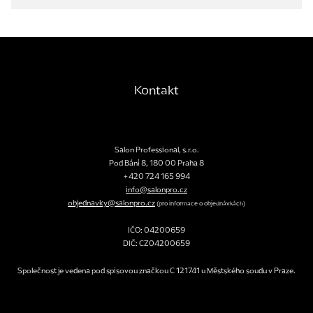
Kontakt
Salon Professional, s.r.o.
Pod Bání 8
,
180 00
Praha 8
+420 724 165 994
info@salonpro.cz
objednavky@salonpro.cz
(pro informace o objednávkách)
IČO: 04200659
DIČ: CZ04200659
Společnost je vedena pod spisovou značkou C 121741 u Městského soudu v Praze.