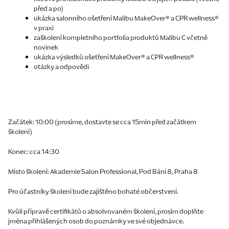
před a po)
ukázka salonního ošetření Malibu MakeOver® a CPR wellness®
v praxi
zaškolení kompletního portfolia produktů Malibu C včetně
novinek
ukázka výsledků ošetření MakeOver® a CPR wellness®
otázky a odpovědi
Začátek:
10:00 (prosíme, dostavte se cca 15min před začátkem
školení)
Konec:
cca 14:30
Místo školení:
Akademie Salon Professional, Pod Bání 8, Praha 8
Pro účastníky školení bude zajištěno bohaté občerstvení.
Kvůli přípravě certifikátů o absolvovaném školení, prosím doplňte
jména přihlášených osob do poznámky ve své objednávce.