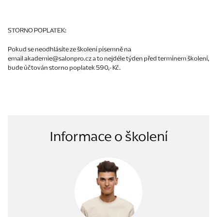
STORNO POPLATEK:
Pokud se neodhlásíte ze školení písemně na
email akademie@salonpro.cz a to nejdéle týden před termínem školení,
bude účtován storno poplatek 590,- Kč.
Informace o školení