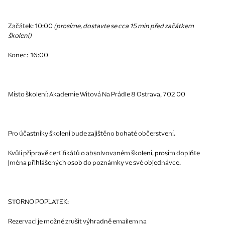
Začátek:
10:00
(prosíme, dostavte se cca 15 min před začátkem
školení)
Konec:
16:00
Místo školení: Akademie Witová Na Prádle 8 Ostrava, 702 00
Pro účastníky školení bude zajištěno bohaté občerstvení.
Kvůli přípravě certifikátů o absolvovaném školení, prosím doplňte
jména přihlášených osob do poznámky ve své objednávce.
STORNO POPLATEK:
Rezervaci je možné zrušit výhradně emailem na