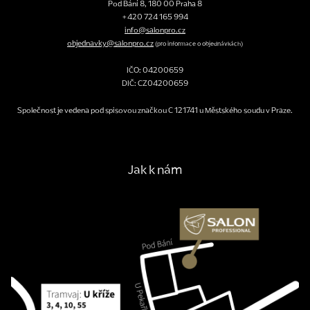
Pod Bání 8
,
180 00
Praha 8
+420 724 165 994
info@salonpro.cz
objednavky@salonpro.cz
(pro informace o objednávkách)
IČO: 04200659
DIČ: CZ04200659
Společnost je vedena pod spisovou značkou C 121741 u Městského soudu v Praze.
Jak k nám