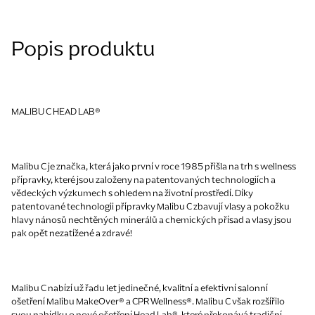
Popis produktu
MALIBU C HEAD LAB®
Malibu C je značka, která jako první v roce 1985 přišla na trh s wellness
přípravky, které jsou založeny na patentovaných technologiích a
vědeckých výzkumech s ohledem na životní prostředí. Díky
patentované technologii přípravky Malibu C zbavují vlasy a pokožku
hlavy nánosů nechtěných minerálů a chemických přísad a vlasy jsou
pak opět nezatížené a zdravé!
Malibu C nabízí už řadu let
jedinečné, kvalitní a efektivní salonní
ošetření
Malibu MakeOver® a CPR Wellness®. Malibu C však rozšířilo
svou nabídku o
nové ošetření Head Lab
®, které překonává tradiční