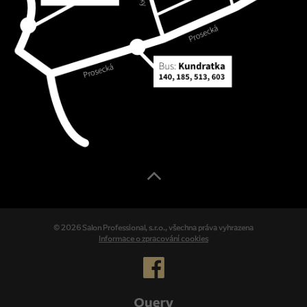
© 2026 Salon Professional, s.r.o., všechna práva vyhrazena
Informace o zpracování cookies