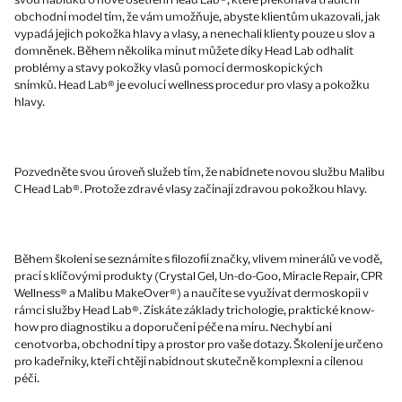
obchodní model tím, že vám umožňuje, abyste klientům
ukazovali,
jak
vypadá jejich pokožka hlavy a vlasy, a nenechali klienty pouze u slov a
domněnek. Během několika minut můžete díky Head Lab odhalit
problémy a stavy pokožky vlasů pomocí dermoskopických
snímků.
Head Lab®
je evolucí wellness procedur pro vlasy a pokožku
hlavy.
Pozvedněte svou úroveň služeb tím, že nabídnete novou službu Malibu
C Head Lab®. Protože zdravé vlasy začínají zdravou pokožkou hlavy.
Během školení se seznámíte s filozofií značky, vlivem minerálů ve vodě,
prací s klíčovými produkty (Crystal Gel, Un-do-Goo, Miracle Repair, CPR
Wellness® a Malibu MakeOver®) a naučíte se využívat dermoskopii v
rámci služby Head Lab®. Získáte základy trichologie, praktické know-
how pro diagnostiku a doporučení péče na míru. Nechybí ani
cenotvorba, obchodní tipy a prostor pro vaše dotazy. Školení je určeno
pro kadeřníky, kteří chtějí nabídnout skutečně komplexní a cílenou
péči.