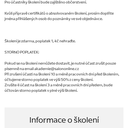
Pro účastníky školení bude zajištěno občerstvení.
Kvůli přípravě certifikátů o absolvovaném školení, prosím doplňte
jména přihlášených osob do poznámky ve své objednávce.
Školení je zdarma, poplatek 1,-kč nehraďte.
STORNO POPLATEK:
Pokud se na školení nemůžete dostavit, je nutné účast zrušit pouze
písemně na email akademie@salononline.cz
Při zrušení účasti na školení 10 a méně pracovních dní před školením,
účtujeme storno poplatek ve výši 50% z ceny školení.
Zrušíte-li účast na školení 3 a méně pracovních dní předem, bude
účtován storno poplatek v plné výši školení.
Informace o školení