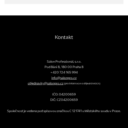
Kontakt
Salon Professional, s.r.o.
Pod Bání 8
,
180 00
Praha 8
+420 724 165 994
info@salonpro.cz
objednavky@salonpro.cz
(pro informace o objednávkách)
IČO: 04200659
DIČ: CZ04200659
Společnost je vedena pod spisovou značkou C 121741 u Městského soudu v Praze.