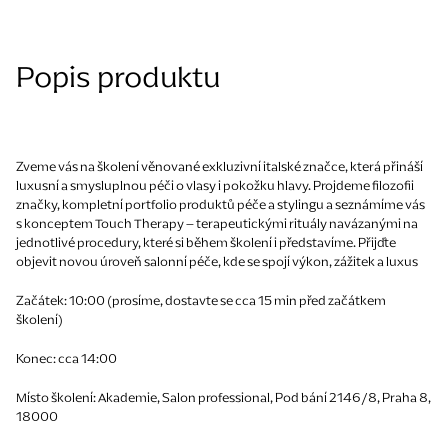
Popis produktu
Zveme vás na školení věnované exkluzivní italské značce, která přináší
luxusní a smysluplnou péči o vlasy i pokožku hlavy. Projdeme filozofii
značky, kompletní portfolio produktů péče a stylingu a seznámíme vás
s konceptem
Touch Therapy
– terapeutickými rituály navázanými na
jednotlivé procedury, které si během školení i představíme. Přijďte
objevit novou úroveň salonní péče, kde se spojí výkon, zážitek a luxus
Začátek: 10:00 (prosíme, dostavte se cca 15 min před začátkem
školení)
Konec: cca 14:00
Místo školení: Akademie, Salon professional, Pod bání 2146/8, Praha 8,
18000