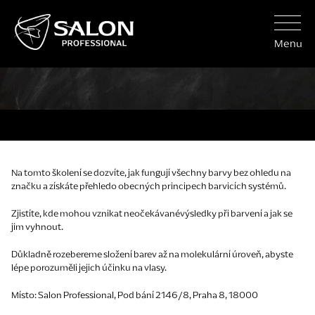
Menu
Na tomto školení se dozvíte, jak fungují všechny barvy bez ohledu na
značku a získáte přehledo obecných principech barvicích systémů.
Zjistíte, kde mohou vznikat neočekávanévýsledky při barvení a jak se
jim vyhnout.
Důkladně rozebereme složení barev až na molekulární úroveň, abyste
lépe porozuměli jejich účinku na vlasy.
Místo: Salon Professional, Pod bání 2146/8, Praha 8, 18000