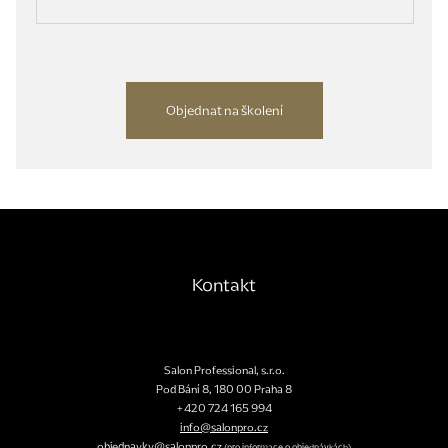
Objednat na školení
Kontakt
Salon Professional, s.r.o.
Pod Bání 8
,
180 00
Praha 8
+420 724 165 994
info@salonpro.cz
objednavky@salonpro.cz
(pro informace o objednávkách)