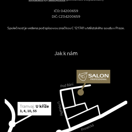
IČO: 04200659
DIČ: CZ04200659
Společnost je vedena pod spisovou značkou C 121741 u Městského soudu v Praze.
Jak k nám