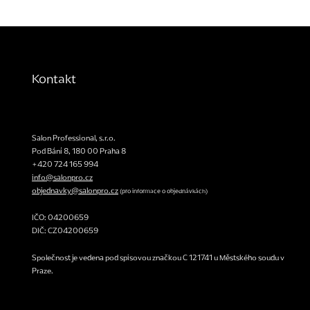
Kontakt
Salon Professional, s.r.o.
Pod Bání 8
,
180 00
Praha 8
+420 724 165 994
info@salonpro.cz
objednavky@salonpro.cz
(pro informace o objednávkách)
IČO: 04200659
DIČ: CZ04200659
Společnost je vedena pod spisovou značkou C 121741 u Městského soudu v
Praze.