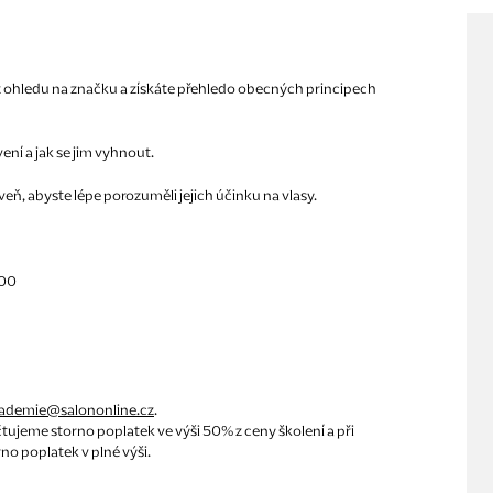
ez ohledu na značku a získáte přehledo obecných principech
ní a jak se jim vyhnout.
ň, abyste lépe porozuměli jejich účinku na vlasy.
000
ademie@salononline.cz
.
tujeme storno poplatek ve výši 50% z ceny školení a při
o poplatek v plné výši.