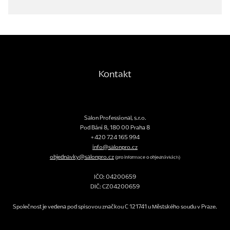
Kontakt
Salon Professional, s.r.o.
Pod Bání 8
,
180 00
Praha 8
+420 724 165 994
info@salonpro.cz
objednavky@salonpro.cz
(pro informace o objednávkách)
IČO: 04200659
DIČ: CZ04200659
Společnost je vedena pod spisovou značkou C 121741 u Městského soudu v Praze.