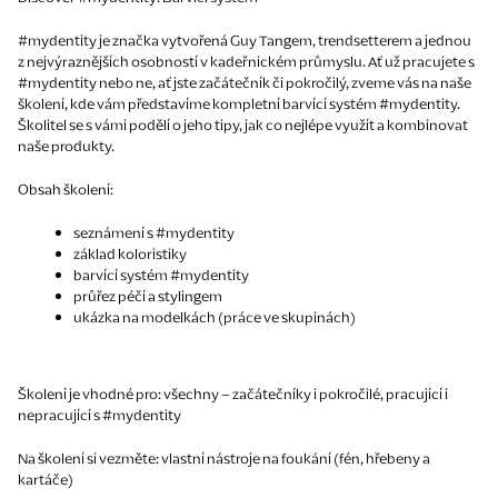
#mydentity je značka vytvořená Guy Tangem, trendsetterem a jednou
z nejvýraznějších osobností v kadeřnickém průmyslu. Ať už pracujete s
#mydentity nebo ne, ať jste začátečník či pokročilý, zveme vás na naše
školení, kde vám představíme kompletní barvící systém #mydentity.
Školitel se s vámi podělí o jeho tipy, jak co nejlépe využít a kombinovat
naše produkty.
Obsah školení:
seznámení s #mydentity
základ koloristiky
barvící systém #mydentity
průřez péčí a stylingem
ukázka na modelkách (práce ve skupinách)
Školení je vhodné pro:
všechny – začátečníky i pokročilé, pracující i
nepracující s #mydentity
Na školení si vezměte:
vlastní nástroje na foukání (fén, hřebeny a
kartáče)