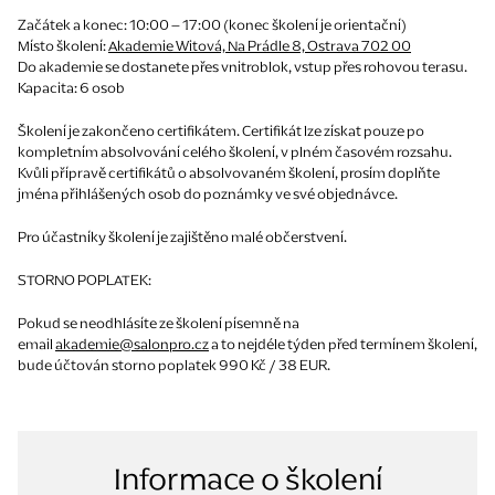
Začátek a konec:
10:00 – 17:00 (konec školení je orientační)
Místo školení:
Akademie Witová, Na Prádle 8, Ostrava 702 00
Do akademie se dostanete přes vnitroblok, vstup přes rohovou terasu.
Kapacita:
6 osob
Školení je zakončeno
certifikátem.
Certifikát lze získat pouze po
kompletním absolvování celého školení, v plném časovém rozsahu.
Kvůli přípravě certifikátů o absolvovaném školení, prosím doplňte
jména přihlášených osob do poznámky ve své objednávce.
Pro účastníky školení je zajištěno
malé občerstvení.
STORNO POPLATEK:
Pokud se neodhlásíte ze školení písemně na
email
akademie@salonpro.cz
a to nejdéle týden před termínem školení,
bude účtován storno poplatek 990 Kč / 38 EUR.
Informace o školení