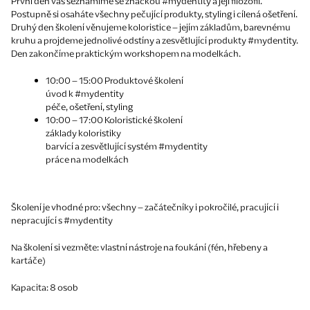
První den vás seznámíme se značkou #mydentity a její filozofií.
Postupně si osaháte všechny pečující produkty, styling i cílená ošetření.
Druhý den školení věnujeme koloristice – jejím základům, barevnému
kruhu a projdeme jednolivé odstíny a zesvětlující produkty #mydentity.
Den zakončíme praktickým workshopem na modelkách.
10:00 – 15:00 Produktové školení
úvod k #mydentity
péče, ošetření, styling
10:00 – 17:00 Koloristické školení
základy koloristiky
barvící a zesvětlující systém #mydentity
práce na modelkách
Školení je vhodné pro:
všechny – začátečníky i pokročilé, pracující i
nepracující s #mydentity
Na školení si vezměte:
vlastní nástroje na foukání (fén, hřebeny a
kartáče)
Kapacita:
8 osob