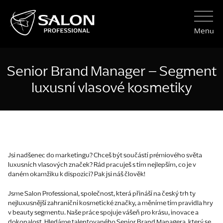
Menu
Senior Brand Manager – Segment
luxusní vlasové kosmetiky
Jsi nadšenec do marketingu? Chceš být součástí prémiového světa
luxusních vlasových značek? Rád pracuješ s tím nejlepším, co je v
daném okamžiku k dispozici? Pak jsi náš člověk!
Jsme Salon Professional, společnost, která přináší na český trh ty
nejluxusnější zahraniční kosmetické značky, a měníme tím pravidla hry
v beauty segmentu. Naše práce spojuje vášeň pro krásu, inovace a
dokonalost. Hledáme talentovaného Senior Brand Managera, který se