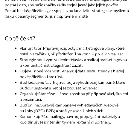
postará o to, aby naše značky zářily stejně jasně jako jejich pověst.
Pokud hledáš příležitost, jak spojit svou kreativitu, strategické myšlení a
lásku k beauty segmentu, jsi na správném místě!
Co tě čeká?
Plánuj a tvoř: Připravuj rozpočty a marketingové plány, které
oslní. Na začátku, při předložení i na konci – po jejich realizaci.
Strategie pod tvým vedením: Nastav a realizuj marketingovou
a komunikační strategii, která zazáří.
Objevuj nové možnosti: Analyzuj data, sleduj trendy a hledej
nové příležitosti pro růst.
Buď kreativní: Navrhuj, realizuj a vyhodnocuj kampaně, které
budou fungovat a neboj se zkoušet nové věci.
Organizuj: Staneš se klíčovou osobou při přípravě akcí, školení
a prezentací.
Buď online: Spravuj kampaně ve vyhledávačích, webové
stránky (D2C a B2B) a profily na sociálních sítích.
Komunikuj: Piš e-mailingy, navrhuj propagační materiály a
koordinuj vše s interním týmem i externími partnery.