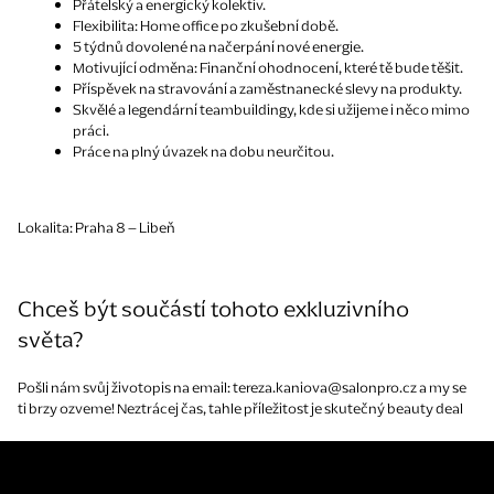
Přátelský a energický kolektiv.
Flexibilita: Home office po zkušební době.
5 týdnů dovolené na načerpání nové energie.
Motivující odměna: Finanční ohodnocení, které tě bude těšit.
Příspěvek na stravování a zaměstnanecké slevy na produkty.
Skvělé a legendární teambuildingy, kde si užijeme i něco mimo
práci.
Práce na plný úvazek na dobu neurčitou.
Lokalita: Praha 8 – Libeň
Chceš být součástí tohoto exkluzivního
světa?
Pošli nám svůj životopis na email: tereza.kaniova@salonpro.cz a my se
ti brzy ozveme! Neztrácej čas, tahle příležitost je skutečný beauty deal