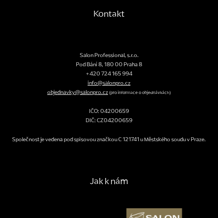
Kontakt
Salon Professional, s.r.o.
Pod Bání 8
,
180 00
Praha 8
+420 724 165 994
info@salonpro.cz
objednavky@salonpro.cz
(pro informace o objednávkách)
IČO: 04200659
DIČ: CZ04200659
Společnost je vedena pod spisovou značkou C 121741 u Městského soudu v Praze.
Jak k nám