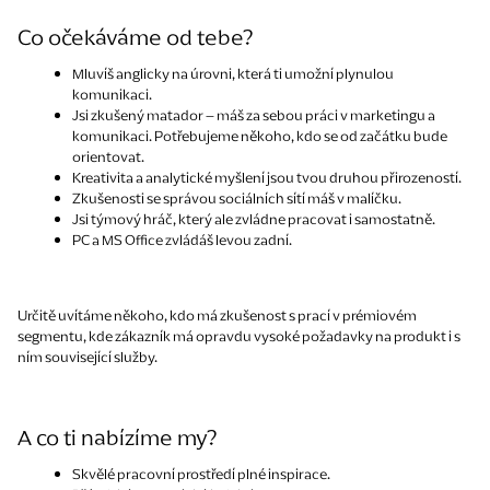
Co očekáváme od tebe?
Mluvíš anglicky na úrovni, která ti umožní plynulou
komunikaci.
Jsi zkušený matador – máš za sebou práci v marketingu a
komunikaci. Potřebujeme někoho, kdo se od začátku bude
orientovat.
Kreativita a analytické myšlení jsou tvou druhou přirozeností.
Zkušenosti se správou sociálních sítí máš v malíčku.
Jsi týmový hráč, který ale zvládne pracovat i samostatně.
PC a MS Office zvládáš levou zadní.
Určitě uvítáme někoho, kdo má zkušenost s prací v prémiovém
segmentu, kde zákazník má opravdu vysoké požadavky na produkt i s
ním související služby.
A co ti nabízíme my?
Skvělé pracovní prostředí plné inspirace.