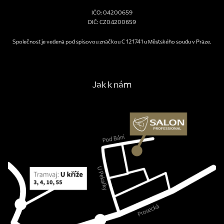
IČO: 04200659
DIČ: CZ04200659
Společnost je vedena pod spisovou značkou C 121741 u Městského soudu v Praze.
Jak k nám