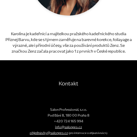
Karolína je kadeřnicí a majitelkou pražského kadeřnického studia
Přiznej Barvu, kde se s týmem zaměřuje na barevné korekce, foilayage a
výrazné, ale i přírodní účesy, vše za používání produktů Zenz. Se
značkou Zenz začala pracovat jako 1 z prvních v České republice.
Kontakt
Salon Professional, s.r.o.
Pod Bání 8
,
180 00
Praha 8
+420 724 165 994
info@salonpro.cz
objednavky@salonpro.cz
(pro informace o objednávkách)