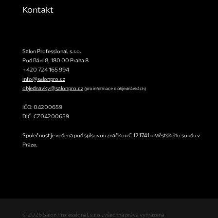
Kontakt
Salon Professional, s.r.o.
Pod Bání 8
,
180 00
Praha 8
+420 724 165 994
info@salonpro.cz
objednavky@salonpro.cz
(pro informace o objednávkách)
IČO: 04200659
DIČ: CZ04200659
Společnost je vedena pod spisovou značkou C 121741 u Městského soudu v
Praze.
© 2026 Salon Professional, s.r.o., všechna práva vyhrazena