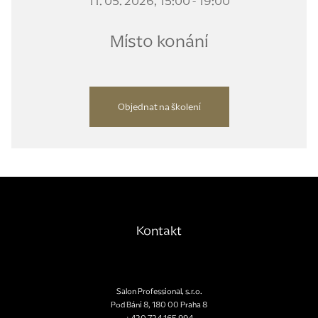
11. 05. 2026, 15:00 - 19:00
Místo konání
Objednat na školení
Kontakt
Salon Professional, s.r.o.
Pod Bání 8
,
180 00
Praha 8
+420 724 165 994