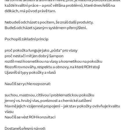
každé kvalitní práce – a proč většina problémů, které dnes řešíš na
délkách, má původ právě tam.
Nebudeš odcházet s pocitem, že znáš další produkty.
Budeš odcházet s jasným systémem přemýšlení.
Pochopíš základní princip
proč pokožka funguje jako „půda“ pro vlasy
proč nestačí mít jen dobrý šampon
rozdíl mezi kosmetikou na vlasy a kosmetikou na pokožku
filozofii rovnováhy, respektu a obnovy, na které ROH stojí
Ujasníš si typy pokožky a vlasů
Naučíš se rychle rozpoznat:
suchou, mastnou, citlivou i problematickou pokožku
jemný vs. hrubý vlas, poréznost a chemické zatížení
hlavně jejich vzájemné propojení – jak stav pokožky ovlivňuje kvalitu
vlasu
Naučíš se vést ROH konzultaci
Dostaneš přesný návod: