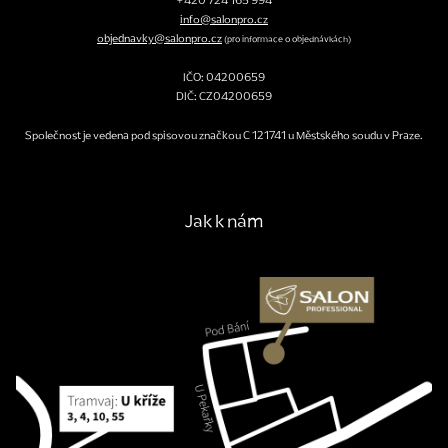
info@salonpro.cz
objednavky@salonpro.cz
(pro informace o objednávkách)
IČO: 04200659
DIČ: CZ04200659
Společnost je vedena pod spisovou značkou C 121741 u Městského soudu v Praze.
Jak k nám