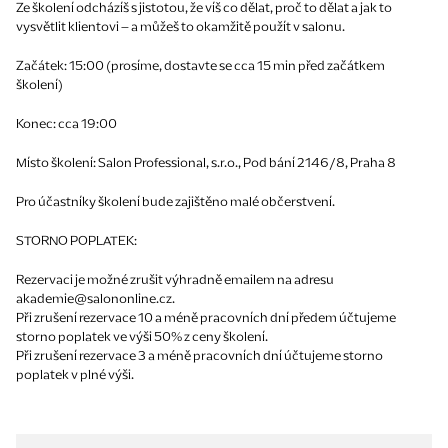
Ze školení odcházíš s jistotou, že víš co dělat, proč to dělat a jak to
vysvětlit klientovi – a můžeš to okamžitě použít v salonu.
Začátek: 15:00 (prosíme, dostavte se cca 15 min před začátkem
školení)
Konec: cca 19:00
Místo školení: Salon Professional, s.r.o., Pod bání 2146/8, Praha 8
Pro účastníky školení bude zajištěno malé občerstvení.
STORNO POPLATEK:
Rezervaci je možné zrušit výhradně emailem na adresu
akademie@salononline.cz.
Při zrušení rezervace 10 a méně pracovních dní předem účtujeme
storno poplatek ve výši 50% z ceny školení.
Při zrušení rezervace 3 a méně pracovních dní účtujeme storno
poplatek v plné výši.