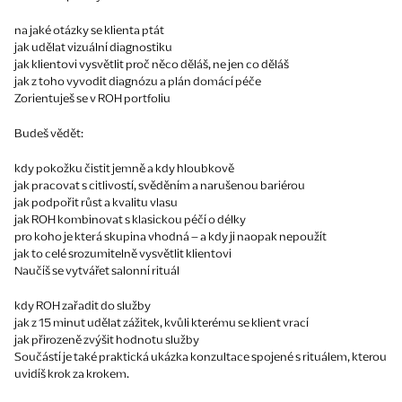
na jaké otázky se klienta ptát
jak udělat vizuální diagnostiku
jak klientovi vysvětlit proč něco děláš, ne jen co děláš
jak z toho vyvodit diagnózu a plán domácí péče
Zorientuješ se v ROH portfoliu
Budeš vědět:
kdy pokožku čistit jemně a kdy hloubkově
jak pracovat s citlivostí, svěděním a narušenou bariérou
jak podpořit růst a kvalitu vlasu
jak ROH kombinovat s klasickou péčí o délky
pro koho je která skupina vhodná – a kdy ji naopak nepoužít
jak to celé srozumitelně vysvětlit klientovi
Naučíš se vytvářet salonní rituál
kdy ROH zařadit do služby
jak z 15 minut udělat zážitek, kvůli kterému se klient vrací
jak přirozeně zvýšit hodnotu služby
Součástí je také praktická ukázka konzultace spojené s rituálem, kterou
uvidíš krok za krokem.