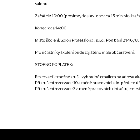
salonu.
Začátek: 10:00 (prosíme, dostavte se cca 15 min před zač
Konec: cca 14:00
Místo školení: Salon Professional, s.r.o., Pod bání 2146/8,
Pro účastníky školení bude zajištěno malé občerstvení.
STORNO POPLATEK:
Rezervaci je možné zrušit výhradně emailem na adresu a
Při zrušení rezervace 10 a méně pracovních dní předem úč
Při zrušení rezervace 3 a méně pracovních dní účtujeme st