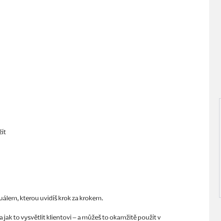
žít
tuálem, kterou uvidíš krok za krokem.
t a jak to vysvětlit klientovi – a můžeš to okamžitě použít v