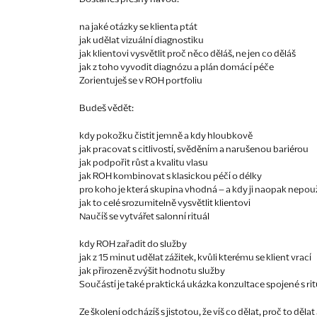
na jaké otázky se klienta ptát
jak udělat vizuální diagnostiku
jak klientovi vysvětlit proč něco děláš, ne jen co děláš
jak z toho vyvodit diagnózu a plán domácí péče
Zorientuješ se v ROH portfoliu
Budeš vědět:
kdy pokožku čistit jemně a kdy hloubkově
jak pracovat s citlivostí, svěděním a narušenou bariérou
jak podpořit růst a kvalitu vlasu
jak ROH kombinovat s klasickou péčí o délky
pro koho je která skupina vhodná – a kdy ji naopak nepou
jak to celé srozumitelně vysvětlit klientovi
Naučíš se vytvářet salonní rituál
kdy ROH zařadit do služby
jak z 15 minut udělat zážitek, kvůli kterému se klient vrací
jak přirozeně zvýšit hodnotu služby
Součástí je také praktická ukázka konzultace spojené s ri
Ze školení odcházíš s jistotou, že víš co dělat, proč to děla