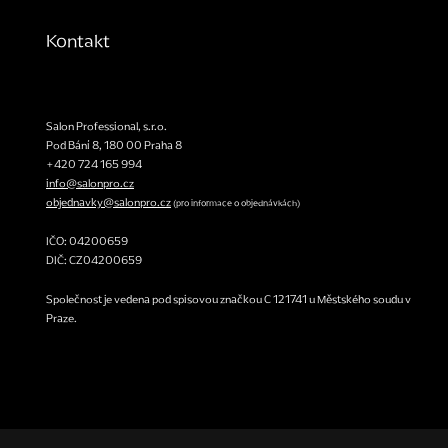
Kontakt
Salon Professional, s.r.o.
Pod Bání 8
,
180 00
Praha 8
+420 724 165 994
info@salonpro.cz
objednavky@salonpro.cz
(pro informace o objednávkách)
IČO: 04200659
DIČ: CZ04200659
Společnost je vedena pod spisovou značkou C 121741 u Městského soudu v
Praze.