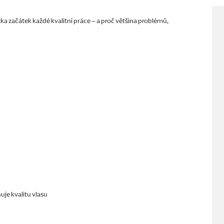
žka začátek každé kvalitní práce – a proč většina problémů,
u
uje kvalitu vlasu