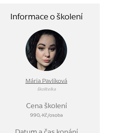
Informace o školení
Mária Pavlíková
školitelka
Cena školení
990,-Kč/osoba
Datum a čas konání