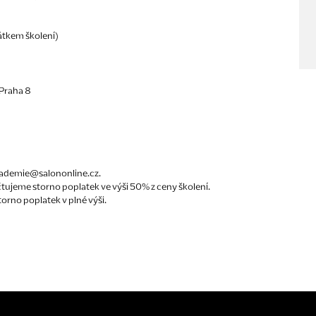
átkem školení)
 Praha 8
kademie@salononline.cz.
tujeme storno poplatek ve výši 50% z ceny školení.
orno poplatek v plné výši.