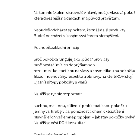
Na tomhle školení si srovnáš v hlavě, proč je vlasová poko
které dnes řešíš na délkách, má původ právě tam.
Nebudeš odcházet s pocitem, že znáš další produkty.
Budeš odcházet s jasným systémem přemýšlení.
Pochopíš základní princip
proč pokožka funguje jako „půda“ pro vlasy
proč nestačí mít jen dobrý šampon
rozdíl mezi kosmetikou na vlasy a kosmetikou na pokožk
filozofii rovnováhy, respektu a obnovy, na které ROH stojí
Ujasníš si typy pokožky a vlasů
Naučíš se rychle rozpoznat:
suchou, mastnou, citlivou i problematickou pokožku
jemný vs. hrubý vlas, poréznost a chemické zatížení
hlavně jejich vzájemné propojení – jak stav pokožky ovlivň
Naučíš se vést ROH konzultaci
Dostaneš přesný návod: