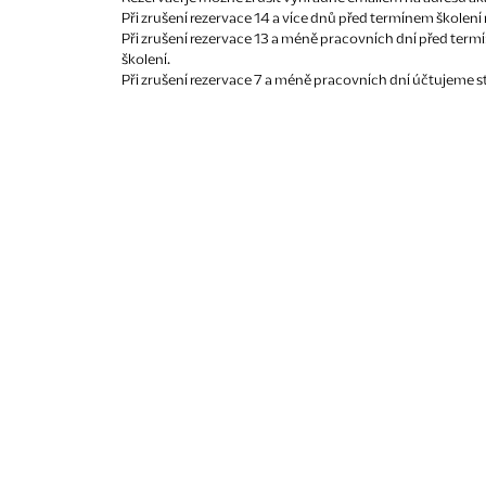
Při zrušení rezervace 14 a více dnů před termínem školen
Při zrušení rezervace 13 a méně pracovních dní před term
školení.
Při zrušení rezervace 7 a méně pracovních dní účtujeme st