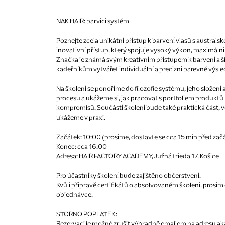
NAK HAIR: barvící systém
Poznejte zcela unikátní přístup k barvení vlasů s australs
inovativní přístup, který spojuje vysoký výkon, maximální 
Značka je známá svým kreativním přístupem k barvení a š
kadeřníkům vytvářet individuální a precizní barevné výsle
Na školení se ponoříme do filozofie systému, jeho složení 
procesu a ukážeme si, jak pracovat s portfoliem produkt
kompromisů. Součástí školení bude také praktická část, ve
ukážeme v praxi.
Začátek: 10:00 (prosíme, dostavte se cca 15 min před zač
Konec: cca 16:00
Adresa: HAIR FACTORY ACADEMY, Južná trieda 17, Košice
Pro účastníky školení bude zajištěno občerstvení.
Kvůli přípravě certifikátů o absolvovaném školení, pros
objednávce.
STORNO POPLATEK:
Rezervaci je možné zrušit výhradně emailem na adresu a