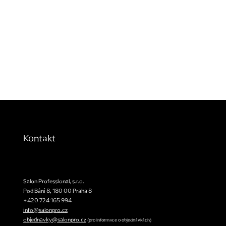
Kontakt
Salon Professional, s.r.o.
Pod Bání 8
,
180 00
Praha 8
+420 724 165 994
info@salonpro.cz
objednavky@salonpro.cz
(pro informace o objednávkách)