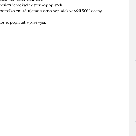
í neúčtujeme žádný storno poplatek.
ínem školení účtujeme storno poplatek ve výši 50% z ceny
orno poplatek v plné výši.