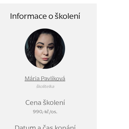
Informace o školení
Mária Pavlíková
školitelka
Cena školení
990,-kč/os.
Datum a čas konání