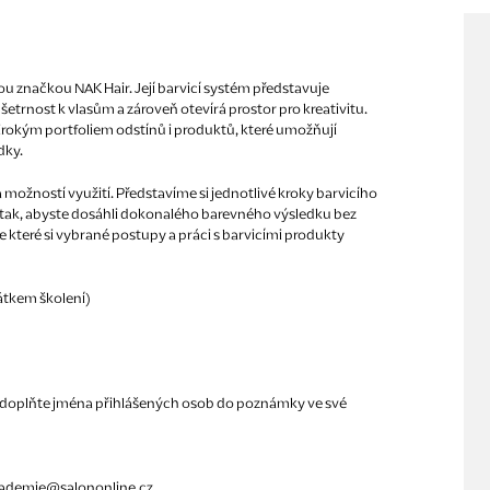
kou značkou NAK Hair. Její barvicí systém představuje
šetrnost k vlasům a zároveň otevírá prostor pro kreativitu.
irokým portfoliem odstínů i produktů, které umožňují
dky.
a možností využití. Představíme si jednotlivé kroky barvicího
ů tak, abyste dosáhli dokonalého barevného výsledku bez
 které si vybrané postupy a práci s barvicími produkty
átkem školení)
ím doplňte jména přihlášených osob do poznámky ve své
kademie@salononline.cz.