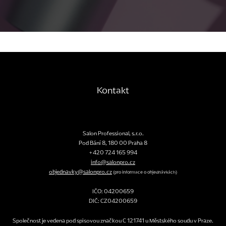
Kontakt
Salon Professional, s.r.o.
Pod Bání 8
,
180 00
Praha 8
+420 724 165 994
info@salonpro.cz
objednavky@salonpro.cz
(pro informace o objednávkách)
IČO: 04200659
DIČ: CZ04200659
Společnost je vedena pod spisovou značkou C 121741 u Městského soudu v Praze.