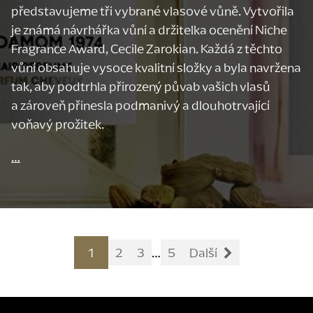
představujeme tři vybrané vlasové vůně. Vytvořila
je známá návrhářka vůní a držitelka ocenění Niche
Fragrance Award, Cecile Zarokian. Každá z těchto
vůní obsahuje vysoce kvalitní složky a byla navržena
tak, aby podtrhla přirozený půvab vašich vlasů
a zároveň přinesla podmanivý a dlouhotrvající
voňavý prožitek.
…
1
2
3
…
5
Další