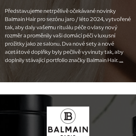
Představujeme netrpělivě očekávané novinky
Balmain
Hair
pro sezónu jaro / léto 2024, vytvořené
tak, aby daly vašemu rituálu péče o vlasy nový
rozměr a proměnily vaši domácí péči v luxusní
prožitky jako ze salonu. Dva nové sety a nové
acetátové doplňky byly pečlivě vyvinuty tak, aby
doplnily stávající portfolio značky
Balmain
Hair
.
…