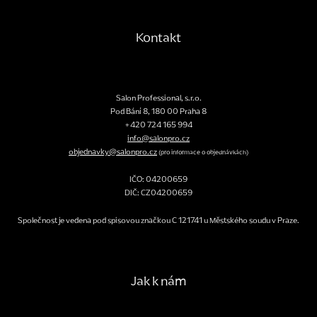
Kontakt
Salon Professional, s.r.o.
Pod Bání 8
,
180 00
Praha 8
+420 724 165 994
info@salonpro.cz
objednavky@salonpro.cz
(pro informace o objednávkách)
IČO: 04200659
DIČ: CZ04200659
Společnost je vedena pod spisovou značkou C 121741 u Městského soudu v Praze.
Jak k nám